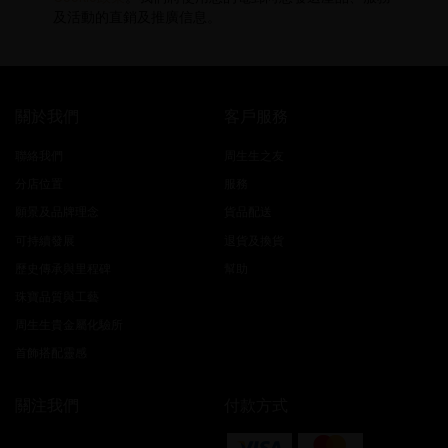
及活動的直銷及推廣信息。
關於我們
客戶服務
聯絡我們
周生生之友
分店位置
服務
願景及品牌理念
貨品配送
可持續發展
退貨及換貨
歷史傳承與里程碑
幫助
珠寶品質與工藝
周生生貴金屬化驗所
首飾搭配靈感
關注我們
付款方式