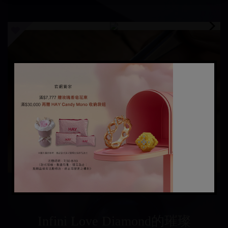
Infini Love Diamond的璀璨