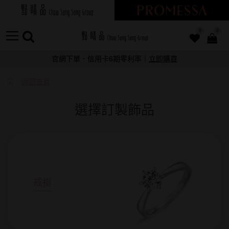
0
0
官網下單．信用卡6期零利率｜
立即購買
返回首頁
選擇訂製飾品
戒指