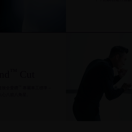
™
ond
Cut
™
，達致全愛鑽
專屬車工標準 –
八心八箭八角星。