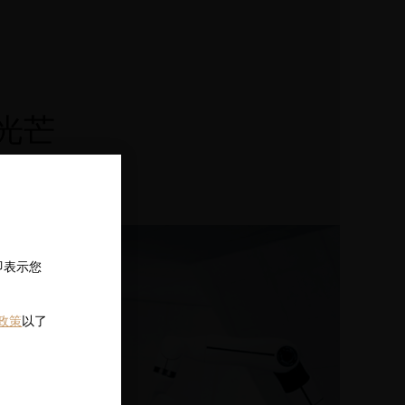
光芒
再昇華。
即表示您
 政策
以了