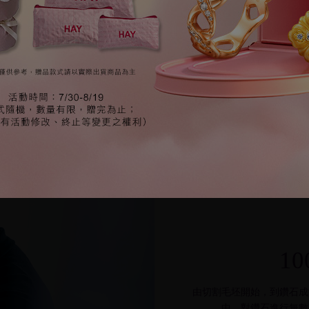
與技術
割巨匠監督，
石團隊。
1
由切割毛坯開始，到鑽石成
中，對鑽石進行無數