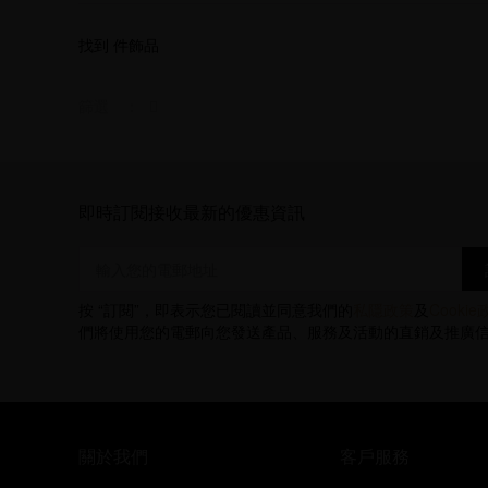
找到
件飾品
篩選 ：
即時訂閱接收最新的優惠資訊
按 “訂閱”，即表示您已閱讀並同意我們的
私隱政策
及
Cookie
們將使用您的電郵向您發送產品、服務及活動的直銷及推廣
關於我們
客戶服務