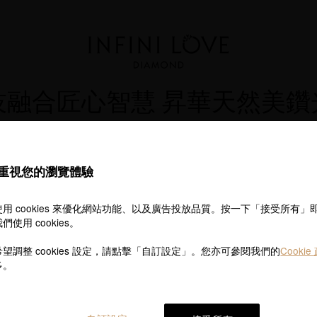
技融合匠心智慧 昇華天然美鑽
石團隊，突破光的極限，以科技融合匠心智慧，成就車工新可能，讓光芒
重視您的瀏覽體驗
用 cookies 來優化網站功能、以及廣告投放品質。按一下「接受所有」
們使用 cookies。
術
望調整 cookies 設定，請點擊「自訂設定」。您亦可參閱我們的
Cookie
多。
磨石機、
檢測儀等，
標準帶來新的進化。