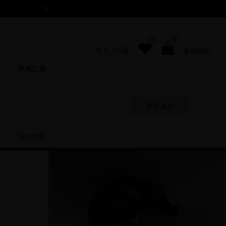
防詐騙聲明：點睛品不會在未授權網站進行
0
0
登入
/
註冊
金價資訊
專屬訂製
瀏覽產品
索
預約鑑賞