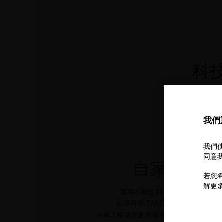
科
周生生鑽
我們
我們使
同意我
自家專利技
若您希
解更
*
團隊不斷創新，研發出專利
自動
^
自家再造 TANG 及專利
八心八箭
令車工精準度更趨極致，為 3EX 車工