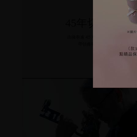
45年切割經驗
由擁有逾 45 年經驗的比利時鑽石切
帶領擁有平均 15 年年資的鑽