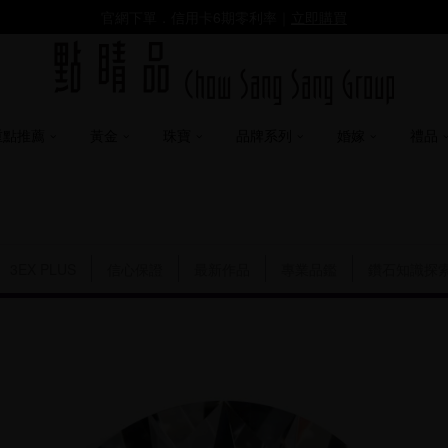
官網下單．信用卡6期零利率｜
立即購買
重點推薦
黃金
珠寶
品牌系列
婚嫁
禮品
3EX PLUS
信心保證
最新作品
專業品鑑
鑽石知識探