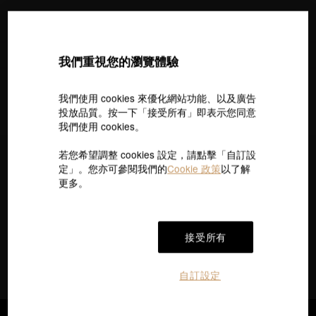
全部
|
訂婚鑽戒
|
結婚對戒
|
婚嫁套裝
|
中式婚嫁
篩選
排序
我們重視您的瀏覽體驗
找到
件飾品
我們使用 cookies 來優化網站功能、以及廣告
投放品質。按一下「接受所有」即表示您同意
我們使用 cookies。
若您希望調整 cookies 設定，請點擊「自訂設
定」。您亦可參閱我們的
Cookie 政策
以了解
即時訂閱接收最新的優惠資訊
更多。
按 “訂閱”，即表示您已閱讀並同意我們的
私隱政策
及
接受所有
Cookie政策
。我們將使用您的電郵向您發送產品、服務
及活動的直銷及推廣信息。
自訂設定