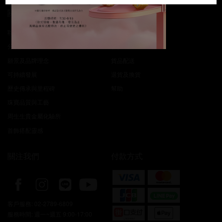
關於我們
客戶服務
聯絡我們
周生生之友
分店位置
服務
願景及品牌理念
貨品配送
可持續發展
退貨及換貨
歷史傳承與里程碑
幫助
珠寶品質與工藝
周生生貴金屬化驗所
首飾搭配靈感
關注我們
付款方式
客戶服務:
02-2789-6809
服務時間: 週一~週五 9:00-17:00