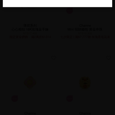
薄荷系列
Charme
心心相扣 18K玫瑰金手鍊
Mini 招財錢包 黃金串珠
NT$17,400
NT$10,300
指定黃金鑽飾．滿2萬折$1314
七夕限定 | 滿$7,777贈 玫瑰香皂花束
Charme
Charme