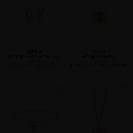
薄荷系列
Charme
簡約圓弧 18K玫瑰金耳環 (一對)
金玉滿堂 黃金串珠
NT$8,900
NT$18,800
指定黃金鑽飾．滿2萬折$1314
七夕限定 | 滿$7,777贈 玫瑰香皂花束