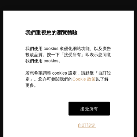
我們重視您的瀏覽體驗
我們使用 cookies 來優化網站功能、以及廣告
投放品質。按一下「接受所有」即表示您同意
我們使用 cookies。
薄荷系列
薄荷系列
【網路獨家款】星心閃耀 18K玫瑰
極簡愛心 18K玫瑰金耳環 (一對)
金耳環 (一對)
NT$8,900
若您希望調整 cookies 設定，請點擊「自訂設
指定黃金鑽飾．滿2萬折$1314
NT$7,200
定」。您亦可參閱我們的
Cookie 政策
以了解
指定黃金鑽飾．滿2萬折$1314
更多。
接受所有
自訂設定