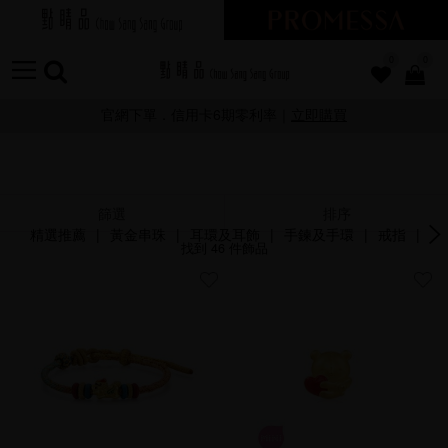
0
0
官網下單．信用卡6期零利率｜
立即購買
篩選
排序
精選推薦
|
黃金串珠
|
耳環及耳飾
|
手鍊及手環
|
戒指
|
項
找到
46
件飾品