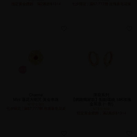
指定黃金鑽飾．滿2萬折$1314
七夕限定 | 滿$7,777贈 玫瑰香皂花束
Charme
薄荷系列
Mini 蓮花大明咒 黃金串珠
【網路獨家款】點點環繞 18K玫瑰
金耳環 (一對)
NT$12,500
七夕限定 | 滿$7,777贈 玫瑰香皂花束
NT$12,600
指定黃金鑽飾．滿2萬折$1314