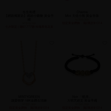
生生有禮
Charme
【網路獨家款】繽紛小貔貅 黃金手
Mini 天使小熊 黃金串珠
繩
NT$10,300
指定黃金鑽飾．滿2萬折$1314
NT$10,100
七夕限定 | 滿$7,777贈 玫瑰香皂花束
MINTYGREEN
Noir 「酷黑」
讓愛萌芽 18K金鑽石項鍊
大明咒經文 黃金手繩
NT$31,300
NT$41,500
指定黃金鑽飾．滿2萬折$1314
指定黃金鑽飾．滿2萬折$1314