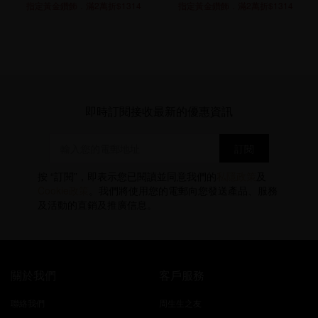
指定黃金鑽飾．滿2萬折$1314
指定黃金鑽飾．滿2萬折$1314
即時訂閱接收最新的優惠資訊
按 “訂閱”，即表示您已閱讀並同意我們的
私隱政策
及
Cookie政策
。我們將使用您的電郵向您發送產品、服務
及活動的直銷及推廣信息。
關於我們
客戶服務
聯絡我們
周生生之友