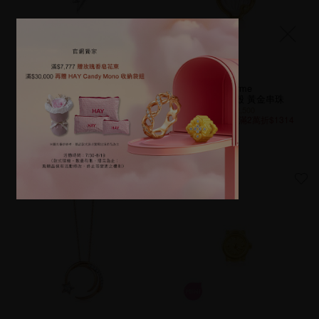
Charme
【網路獨家款】閃電 950鉑金鑽石
Mini 珍珠貝殼 黃金串珠
耳環 (單只耳環)
NT$12,500
指定黃金鑽飾．滿2萬折$1314
NT$5,100
指定黃金鑽飾．滿2萬折$1314