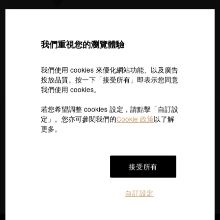
Loving Hearts 「心影」
閃耀之心 18K玫瑰金鑽石項鍊
我們重視您的瀏覽體驗
NT$51,000
指定黃金鑽飾．滿2萬折$1314
我們使用 cookies 來優化網站功能、以及廣告
投放品質。按一下「接受所有」即表示您同意
我們使用 cookies。
若您希望調整 cookies 設定，請點擊「自訂設
定」。您亦可參閱我們的
Cookie 政策
以了解
即時訂閱接收最新的優惠資訊
更多。
接受所有
按 “訂閱”，即表示您已閱讀並同意我們的
私隱政策
及
Cookie政策
。我們將使用您的電郵向您發送產品、服務
及活動的直銷及推廣信息。
自訂設定