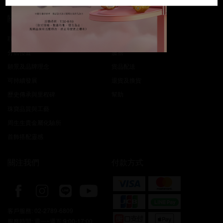
關於我們
客戶服務
聯絡我們
周生生之友
分店位置
服務
願景及品牌理念
貨品配送
可持續發展
退貨及換貨
歷史傳承與里程碑
幫助
珠寶品質與工藝
周生生貴金屬化驗所
首飾搭配靈感
關注我們
付款方式
客戶服務:
02-2789-6809
服務時間: 週一~週五 9:00-17:00