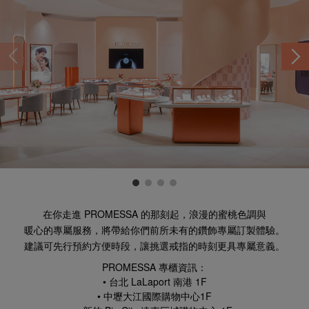
在你走進 PROMESSA 的那刻起，
浪漫的蜜桃色調與
暖心的專屬服務，
將帶給你們前所未有的
鑽飾專屬訂製體驗。
建議可先行預約方便時段，
讓挑選戒指的時刻
更具專屬意義。
PROMESSA 專櫃資訊：
• 台北 LaLaport 南港 1F
• 中壢大江國際購物中心1F