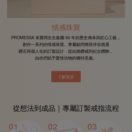
情感珠寶
PROMESSA 承襲周生生集團
90 年的歷史傳承與匠心工藝，
創作一系列的情感珠寶。
專屬顧問將陪伴你挑選
鑽石與個人化的訂製設計，
從結婚鑽戒到紀念鑽飾，
超
由你們賦予愛情信物的獨特意義。
了解更多
從想法到成品｜
專屬訂製戒指流程
01
02
03