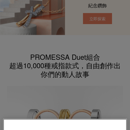
紀念鑽飾​
立即探索
PROMESSA Duet組合
超過10,000種戒指款式，
自由創作出
你們的動人故事